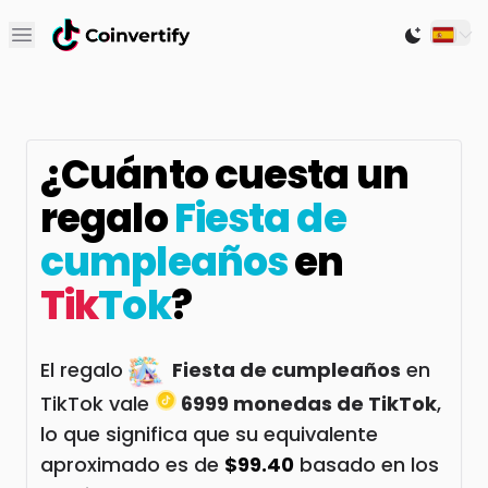
Open main menu
Switch to
¿Cuánto cuesta un
regalo
Fiesta de
cumpleaños
en
Tik
Tok
?
El regalo
Fiesta de cumpleaños
en
TikTok vale
6999 monedas de TikTok
,
lo que significa que su equivalente
aproximado es de
$99.40
basado en los