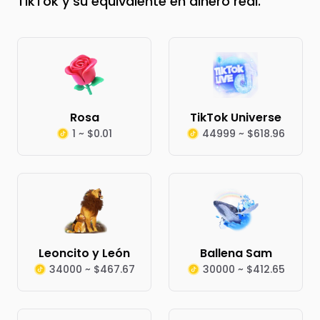
TikTok y su equivalente en dinero real.
Rosa
TikTok Universe
1 ~ $0.01
44999 ~ $618.96
Leoncito y León
Ballena Sam
34000 ~ $467.67
30000 ~ $412.65