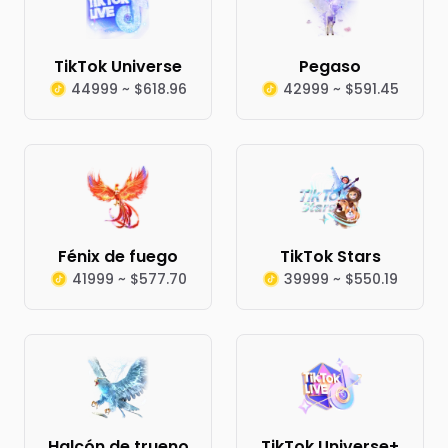
TikTok Universe
Pegaso
44999 ~ $618.96
42999 ~ $591.45
Fénix de fuego
TikTok Stars
41999 ~ $577.70
39999 ~ $550.19
Halcón de trueno
TikTok Universe+