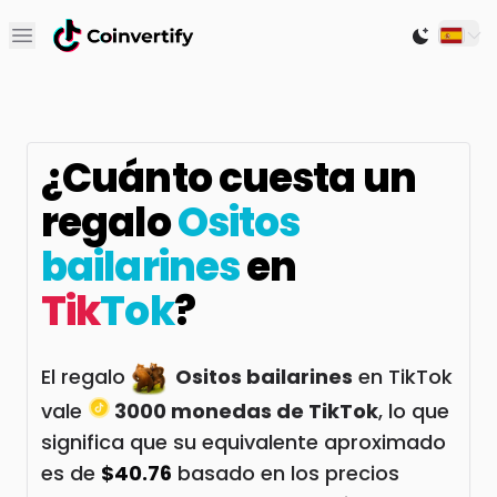
Open main menu
Switch to
¿Cuánto cuesta un
regalo
Ositos
bailarines
en
Tik
Tok
?
El regalo
Ositos bailarines
en TikTok
vale
3000 monedas de TikTok
, lo que
significa que su equivalente aproximado
es de
$40.76
basado en los precios