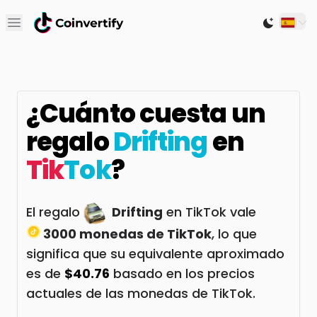
Open main menu
Switch to
¿Cuánto cuesta un
regalo
Drifting
en
Tik
Tok
?
El regalo
Drifting
en TikTok vale
3000 monedas de TikTok
, lo que
significa que su equivalente aproximado
es de
$40.76
basado en los precios
actuales de las monedas de TikTok.