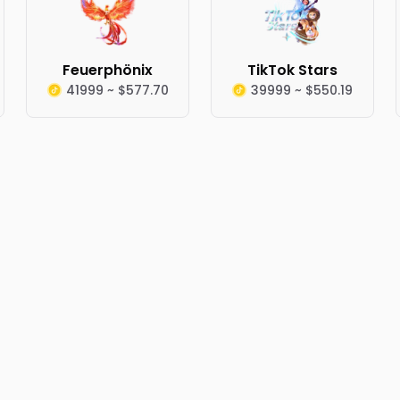
Feuerphönix
TikTok Stars
41999 ~ $577.70
39999 ~ $550.19