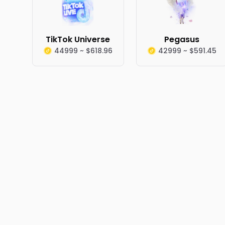
TikTok Universe
Pegasus
44999 ~ $618.96
42999 ~ $591.45