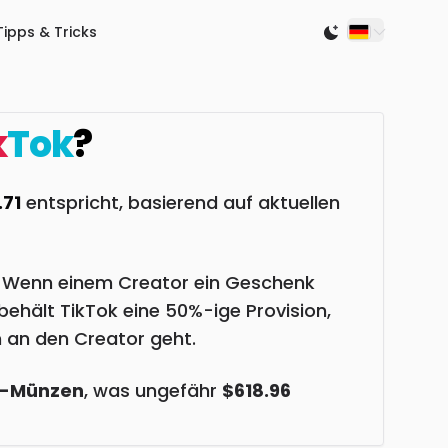
Tipps & Tricks
Switch to light
k
Tok
?
.71
entspricht, basierend auf aktuellen
n. Wenn einem Creator ein Geschenk
ehält TikTok eine 50%-ige Provision,
 an den Creator geht.
k-Münzen
, was ungefähr
$618.96