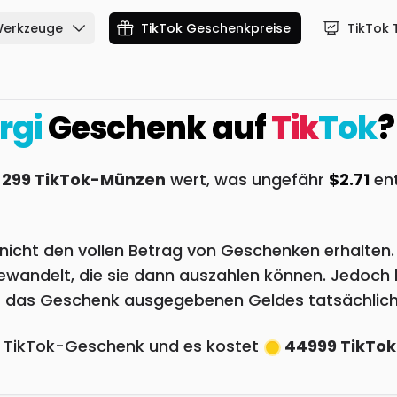
Werkzeuge
TikTok Geschenkpreise
TikTok 
rgi
Geschenk auf
Tik
Tok
?
299 TikTok-Münzen
wert, was ungefähr
$2.71
ent
or nicht den vollen Betrag von Geschenken erhalte
wandelt, die sie dann auszahlen können. Jedoch b
ür das Geschenk ausgegebenen Geldes tatsächlich
e TikTok-Geschenk und es kostet
44999 TikTo