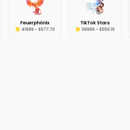
Feuerphönix
TikTok Stars
41999 ~ $577.70
39999 ~ $550.19