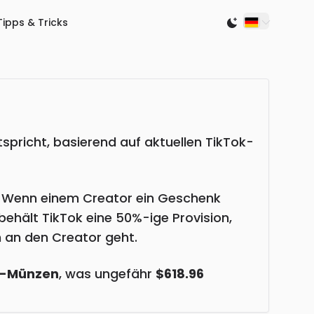
Tipps & Tricks
Switch to light
spricht, basierend auf aktuellen TikTok-
n. Wenn einem Creator ein Geschenk
ehält TikTok eine 50%-ige Provision,
 an den Creator geht.
k-Münzen
, was ungefähr
$618.96