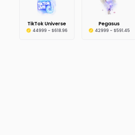
TikTok Universe
Pegasus
44999 ~ $618.96
42999 ~ $591.45