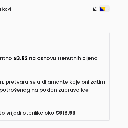
rikovi
Switch to light
lentno
$3.62
na osnovu trenutnih cijena
n, pretvara se u dijamante koje oni zatim
 potrošenog na poklon zapravo ide
što vrijedi otprilike oko
$618.96
.