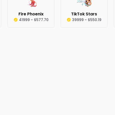
Fire Phoenix
TikTok Stars
41999 ~ $577.70
39999 ~ $550.19