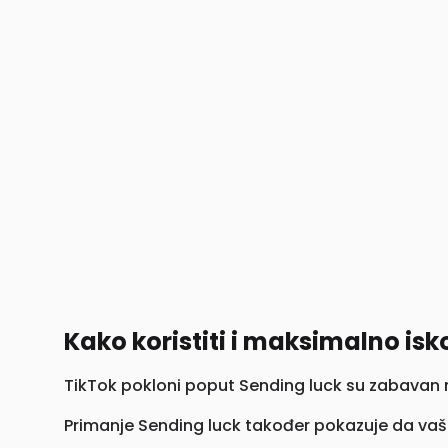
Kako koristiti i maksimalno isko
TikTok pokloni poput Sending luck su zabavan n
Primanje Sending luck također pokazuje da vaši 