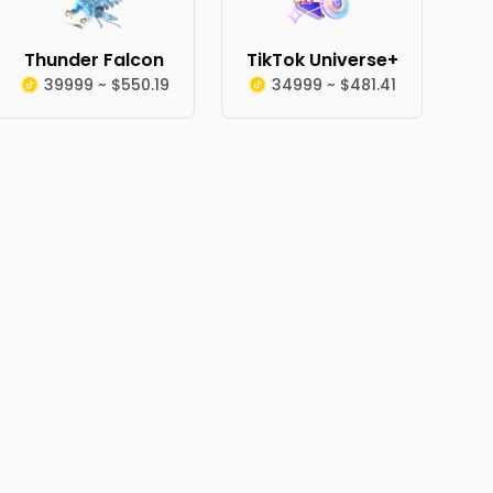
Thunder Falcon
TikTok Universe+
39999 ~ $550.19
34999 ~ $481.41