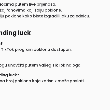
aocima putem live prijenosa.
žaj fanovima koji šalju poklone.
ju poklone kako biste izgradili jaku zajednicu.
nding luck
a?
je TikTok program poklona dostupan.
mogu unovčiti putem vašeg TikTok naloga...
ding luck?
 broj poklona koje korisnik može poslati...