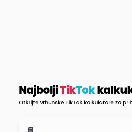
Najbolji
Tik
Tok
kalkula
Otkrijte vrhunske TikTok kalkulatore za pr