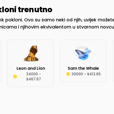
loni trenutno
ok pokloni. Ovo su samo neki od njih, uvijek možete i
anicama i njihovim ekvivalentom u stvarnom novcu
Leon and Lion
Sam the Whale
34000 ~
30000 ~ $412.65
$467.67