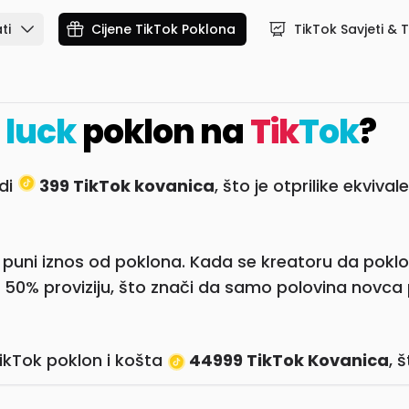
ti
Cijene TikTok Poklona
TikTok Savjeti & T
 luck
poklon na
Tik
Tok
?
edi
399 TikTok kovanica
, što je otprilike ekviva
u puni iznos od poklona. Kada se kreatoru da poklo
 50% proviziju, što znači da samo polovina novca
TikTok poklon i košta
44999 TikTok Kovanica
, 