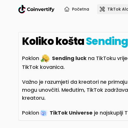
Početna
TikTok Ala
Koliko košta
Sending
Poklon
Sending luck
na TikToku vrij
TikTok kovanica.
Važno je razumjeti da kreatori ne primaj
mogu unovčiti. Međutim, TikTok zadržava
kreatoru.
Poklon
TikTok Universe
je najskuplji 