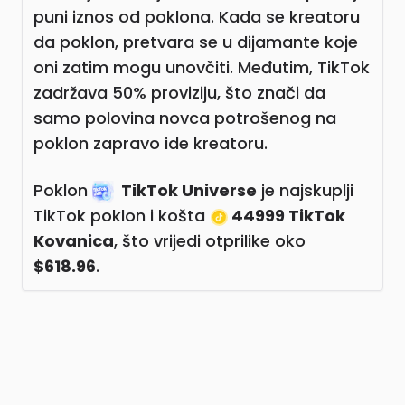
puni iznos od poklona. Kada se kreatoru
da poklon, pretvara se u dijamante koje
oni zatim mogu unovčiti. Međutim, TikTok
zadržava 50% proviziju, što znači da
samo polovina novca potrošenog na
poklon zapravo ide kreatoru.
Poklon
TikTok Universe
je najskuplji
TikTok poklon i košta
44999 TikTok
Kovanica
, što vrijedi otprilike oko
$618.96
.