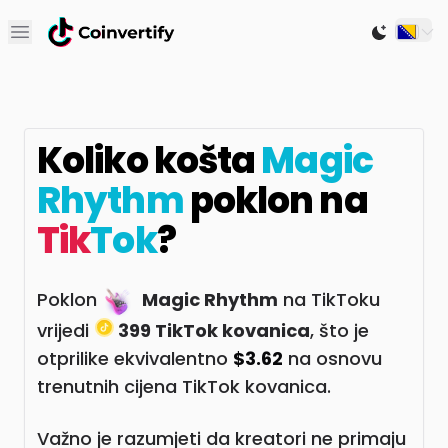
Open main menu
Switch to
Koliko košta
Magic
Rhythm
poklon na
Tik
Tok
?
Poklon
Magic Rhythm
na TikToku
vrijedi
399 TikTok kovanica
, što je
otprilike ekvivalentno
$3.62
na osnovu
trenutnih cijena TikTok kovanica.
Važno je razumjeti da kreatori ne primaju