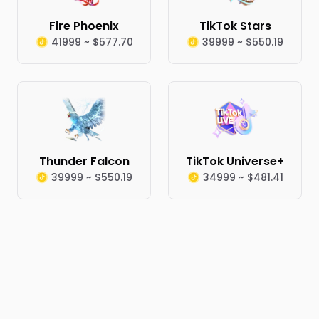
Fire Phoenix
TikTok Stars
41999 ~ $577.70
39999 ~ $550.19
Thunder Falcon
TikTok Universe+
39999 ~ $550.19
34999 ~ $481.41