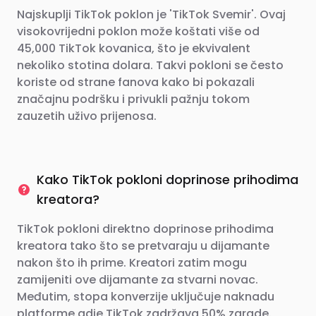
Najskuplji TikTok poklon je 'TikTok Svemir'. Ovaj
visokovrijedni poklon može koštati više od
45,000 TikTok kovanica, što je ekvivalent
nekoliko stotina dolara. Takvi pokloni se često
koriste od strane fanova kako bi pokazali
značajnu podršku i privukli pažnju tokom
zauzetih uživo prijenosa.
Kako TikTok pokloni doprinose prihodima
kreatora?
TikTok pokloni direktno doprinose prihodima
kreatora tako što se pretvaraju u dijamante
nakon što ih prime. Kreatori zatim mogu
zamijeniti ove dijamante za stvarni novac.
Međutim, stopa konverzije uključuje naknadu
platforme gdje TikTok zadržava 50% zarade.