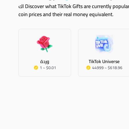
اك Discover what TikTok Gifts are currently popular. These are just some of them, you can always explore Coinvertify and see all TikTok gifts with their TikTok
coin prices and their real money equivalent.
TikTok Universe
وردة
1 ~ $0.01
44999 ~ $618.96