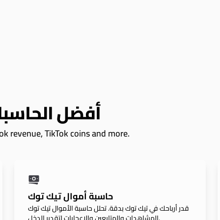
أفضل الحاسبا
اك Tok revenue, TikTok coins and more
حاسبة أموال تيك توك
قدر أرباحك في تيك توك بدقة. تحلل حاسبة الأموال تيك توك
المشاهدات والمتابعين والإعجابات لتقدير الدخل.