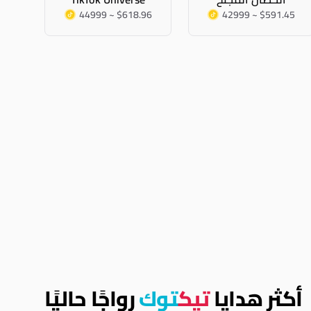
44999 ~ $618.96
42999 ~ $591.45
أكثر هدايا
تيك
توك
رواجًا حاليًا