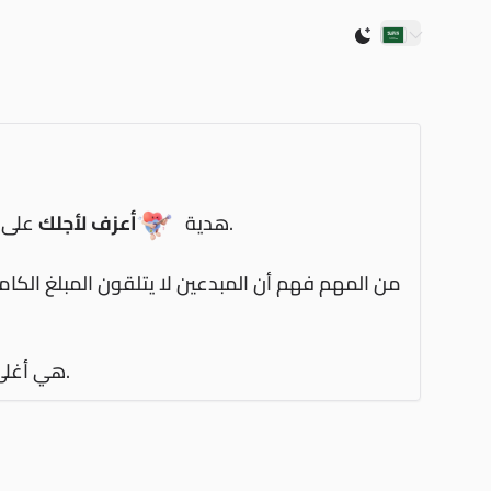
Switch to light /
بناءً على أسعار عملات تيك توك الحالية.
هدية
أعزف لأجلك
على 
من المهم فهم أن المبدعين لا يتلقون المبلغ الكام
.
هي أغلى