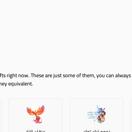
oney equivalent.
نجوم تيك توك
عنقاء النار