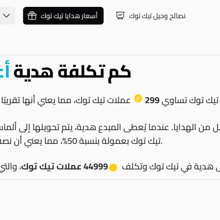
نصائح وحيل تيك توك
أسعار هدايا تيك توك
كم تكلفة هدية
أع
تيك توك تساوي
299
عملات تيك توك، مما يعني أنها تقريبًا
ل من الهدايا. عندما يُعطى المبدع هدية، يتم تحويلها إلى أل
تيك توك بعمولة بنسبة 50%، مما يعني أن نصف المال المنفق على الهدية فقط يذهب إلى المبدع.
 هدية في تيك توك وتكلف
44999 عملات تيك توك
، والتي