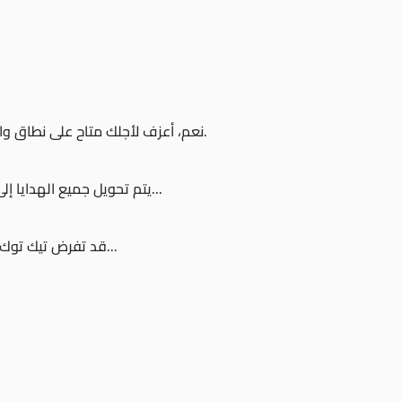
نعم، أعزف لأجلك متاح على نطاق واسع في الأماكن التي يتوفر فيها برنامج الهدايا على تيك توك.
يتم تحويل جميع الهدايا إلى ألماسات، والتي يمكن استردادها من حسابك على تيك توك...
قد تفرض تيك توك أحيانًا حدودًا على عدد الهدايا التي يمكن للمستخدم إرسالها...