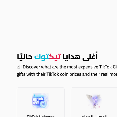
أغلى هدايا
تيك
توك
حاليًا
اك Discover what are the most expensive TikTok Gifts right now. These are just some of them, you can always explore Coinvertify and see all expensive TikTok
gifts with their TikTok coin prices and their real m
الحصان المجنح
TikTok Universe