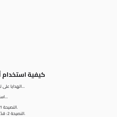
كيفية استخدام أ
الهدايا على تيك توك مثل أعزف لأجلك هي وسيلة ممتعة لدعم المبدعين...
استلام أعزف لأجلك يُظهر أيضًا أن معجبيك يستمتعون بمحتواك...
النصيحة 1: تفاعل مع جمهورك بشكل متكرر من خلال البث المباشر.
النصيحة 2: قدّم تحيات أو محتوى خاص للمعجبين الذين يرسلون الهدايا.