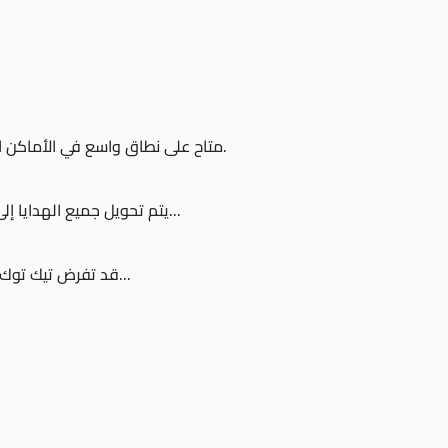
نعم، Fake smile متاح على نطاق واسع في الأماكن التي يتوفر فيها برنامج الهدايا على تيك توك.
يتم تحويل جميع الهدايا إلى ألماسات، والتي يمكن استردادها من حسابك على تيك توك...
قد تفرض تيك توك أحيانًا حدودًا على عدد الهدايا التي يمكن للمستخدم إرسالها...