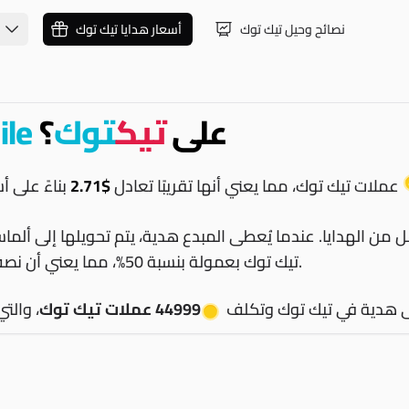
نصائح وحيل تيك توك
أسعار هدايا تيك توك
على
تيك
توك
؟
ile
عملات تيك توك، مما يعني أنها تقريبًا تعادل
$2.71
ل من الهدايا. عندما يُعطى المبدع هدية، يتم تحويلها إلى أل
تيك توك بعمولة بنسبة 50%، مما يعني أن نصف المال المنفق على الهدية فقط يذهب إلى المبدع.
 هدية في تيك توك وتكلف
44999 عملات تيك توك
، والتي