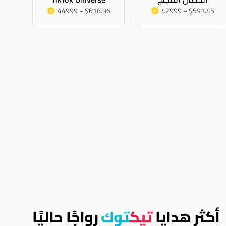
44999 ~ $618.96
42999 ~ $591.45
أكثر هدايا
تيك
توك
رواجًا حاليًا