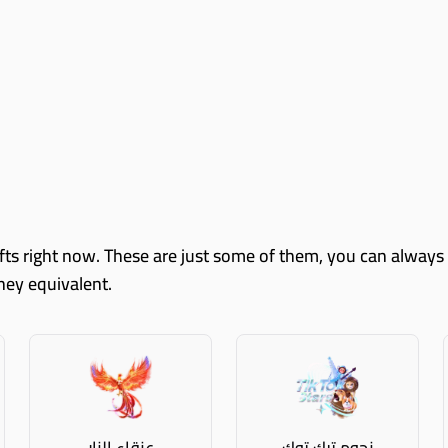
oney equivalent.
نجوم تيك توك
عنقاء النار