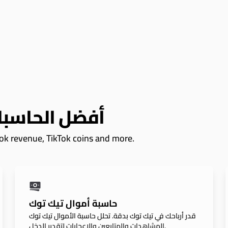
أفضل الحاسبا
اك Tok revenue, TikTok coins and more
حاسبة أموال تيك توك
قدر أرباحك في تيك توك بدقة. تحلل حاسبة الأموال تيك توك
المشاهدات والمتابعين والإعجابات لتقدير الدخل.