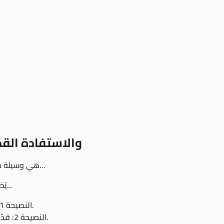
كيفية استخدام Fake smile والا
الهدايا على تيك توك مثل Fake smile هي وسيلة ممتعة لدعم المبدعين...
استلام Fake smile يُظهر أيضًا أن معجبيك يستمتعون بمحتواك...
النصيحة 1: تفاعل مع جمهورك بشكل متكرر من خلال البث المباشر.
النصيحة 2: قدّم تحيات أو محتوى خاص للمعجبين الذين يرسلون الهدايا.