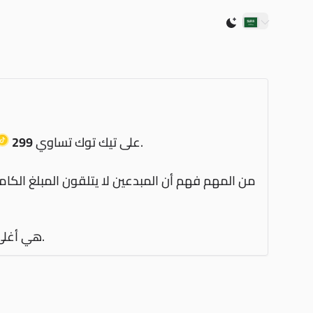
Switch to light /
بناءً على أسعار عملات تيك توك الحالية.
على تيك توك تساوي
299
من المهم فهم أن المبدعين لا يتلقون المبلغ الكام
.
هي أغلى