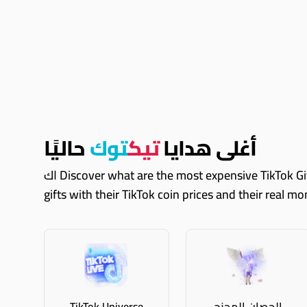
أغلى هدايا
تيك
توك
حاليًا
اك Discover what are the most expensive TikTok Gifts right now. These are just some of them, you can always explore Coinvertify and see all expensive TikTok
gifts with their TikTok coin prices and their real m
الحصان المجنح
TikTok Universe