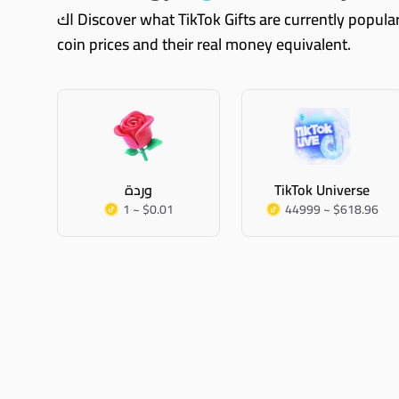
اك Discover what TikTok Gifts are currently popular. These are just some of them, you can always explore Coinvertify and see all TikTok gifts with their TikTok
coin prices and their real money equivalent.
TikTok Universe
وردة
1 ~ $0.01
44999 ~ $618.96