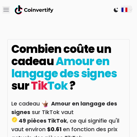
Open main menu
Switch to
Combien coûte un
cadeau
Amour en
langage des signes
sur
Tik
Tok
?
Le cadeau
Amour en langage des
signes
sur TikTok vaut
49 pièces TikTok
, ce qui signifie qu'il
vaut environ
$0.61
en fonction des prix