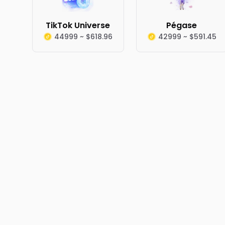
TikTok Universe
Pégase
44999 ~ $618.96
42999 ~ $591.45