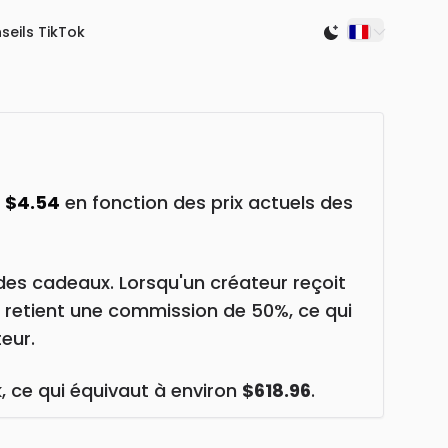
seils TikTok
Switch to light
n
$4.54
en fonction des prix actuels des
des cadeaux. Lorsqu'un créateur reçoit
k retient une commission de 50%, ce qui
eur.
k
, ce qui équivaut à environ
$618.96
.