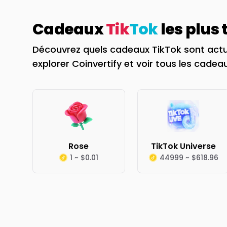
Cadeaux
Tik
Tok
les plus
Découvrez quels cadeaux TikTok sont actu
explorer Coinvertify et voir tous les cadeau
Rose
TikTok Universe
1 ~ $0.01
44999 ~ $618.96