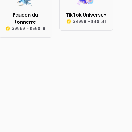
Faucon du
TikTok Universe+
tonnerre
34999 ~ $481.41
39999 ~ $550.19