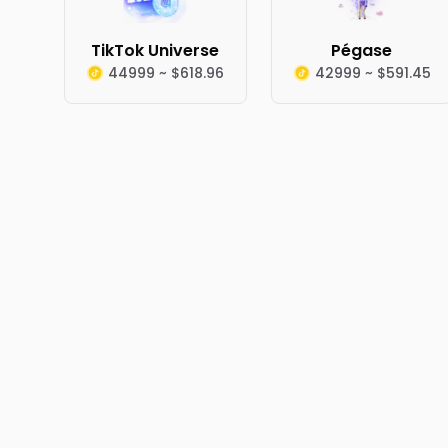
TikTok Universe
Pégase
44999 ~ $618.96
42999 ~ $591.45