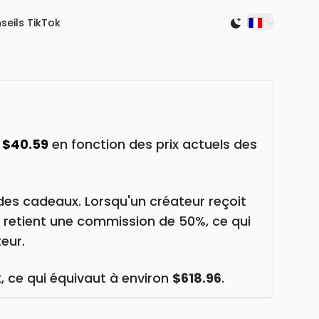
seils TikTok
Switch to light
n
$40.59
en fonction des prix actuels des
des cadeaux. Lorsqu'un créateur reçoit
k retient une commission de 50%, ce qui
eur.
k
, ce qui équivaut à environ
$618.96
.