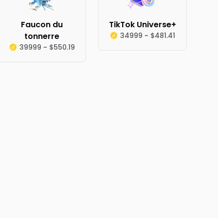
Faucon du
TikTok Universe+
tonnerre
34999 ~ $481.41
39999 ~ $550.19