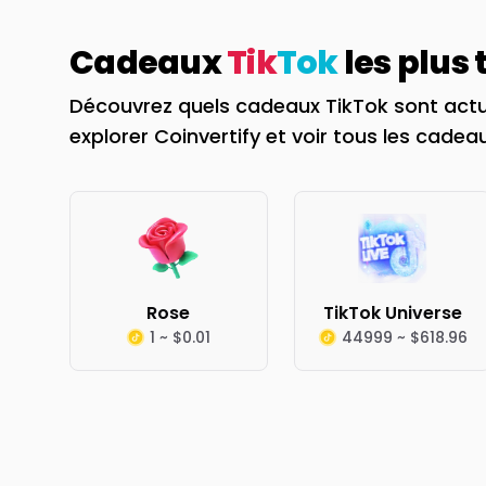
Cadeaux
Tik
Tok
les plus
Découvrez quels cadeaux TikTok sont actu
explorer Coinvertify et voir tous les cadeau
Rose
TikTok Universe
1 ~ $0.01
44999 ~ $618.96