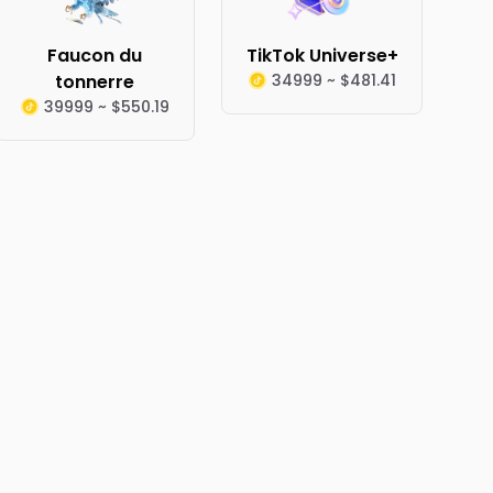
Faucon du
TikTok Universe+
tonnerre
34999 ~ $481.41
39999 ~ $550.19