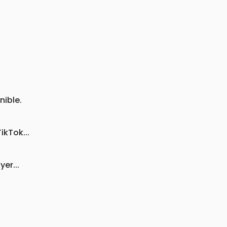
nible.
kTok...
er...