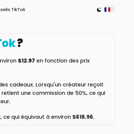
seils TikTok
Switch to light
Tok
?
 environ
$12.97
en fonction des prix
des cadeaux. Lorsqu'un créateur reçoit
k retient une commission de 50%, ce qui
eur.
k
, ce qui équivaut à environ
$618.96
.