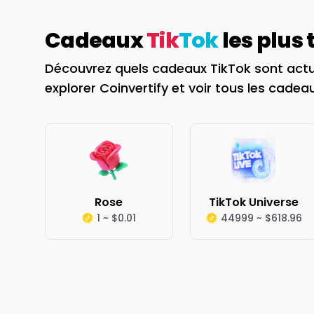
Cadeaux
Tik
Tok
les plus
Découvrez quels cadeaux TikTok sont actu
explorer Coinvertify et voir tous les cadeau
Rose
TikTok Universe
1 ~ $0.01
44999 ~ $618.96