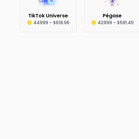
TikTok Universe
Pégase
44999 ~ $618.96
42999 ~ $591.45