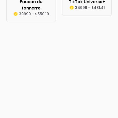
Faucon du
TikTok Universe+
tonnerre
34999 ~ $481.41
39999 ~ $550.19