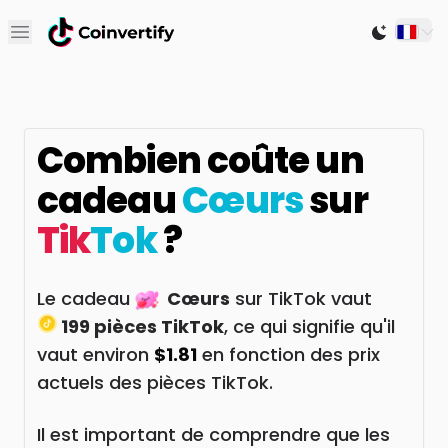
Open main menu
Switch to
Combien coûte un
cadeau
Cœurs
sur
Tik
Tok
?
Le cadeau
Cœurs
sur TikTok vaut
199 pièces TikTok
, ce qui signifie qu'il
vaut environ
$1.81
en fonction des prix
actuels des pièces TikTok.
Il est important de comprendre que les