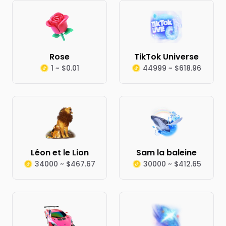
Rose
TikTok Universe
1 ~ $0.01
44999 ~ $618.96
Léon et le Lion
Sam la baleine
34000 ~ $467.67
30000 ~ $412.65