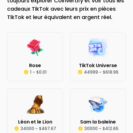
toujours explorer Coinvertify et voir tous les
cadeaux TikTok avec leurs prix en pièces
TikTok et leur équivalent en argent réel.
Rose
TikTok Universe
1 ~ $0.01
44999 ~ $618.96
Léon et le Lion
Sam la baleine
34000 ~ $467.67
30000 ~ $412.65