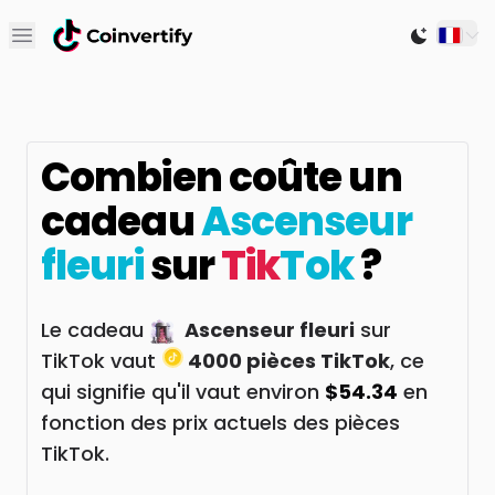
Open main menu
Switch to
Combien coûte un
cadeau
Ascenseur
fleuri
sur
Tik
Tok
?
Le cadeau
Ascenseur fleuri
sur
TikTok vaut
4000 pièces TikTok
, ce
qui signifie qu'il vaut environ
$54.34
en
fonction des prix actuels des pièces
TikTok.