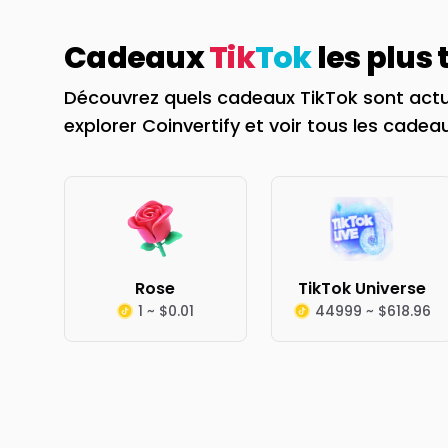
Cadeaux
Tik
Tok
les plus
Découvrez quels cadeaux TikTok sont actu
explorer Coinvertify et voir tous les cadeau
Rose
TikTok Universe
1 ~ $0.01
44999 ~ $618.96