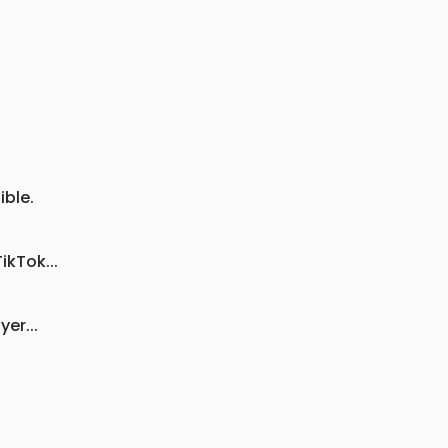
ible.
kTok...
er...