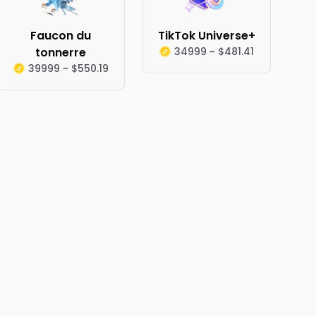
Faucon du
TikTok Universe+
tonnerre
34999 ~ $481.41
39999 ~ $550.19