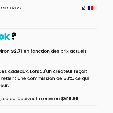
seils TikTok
Switch to light
ok
?
nviron
$2.71
en fonction des prix actuels
des cadeaux. Lorsqu'un créateur reçoit
k retient une commission de 50%, ce qui
eur.
k
, ce qui équivaut à environ
$618.96
.