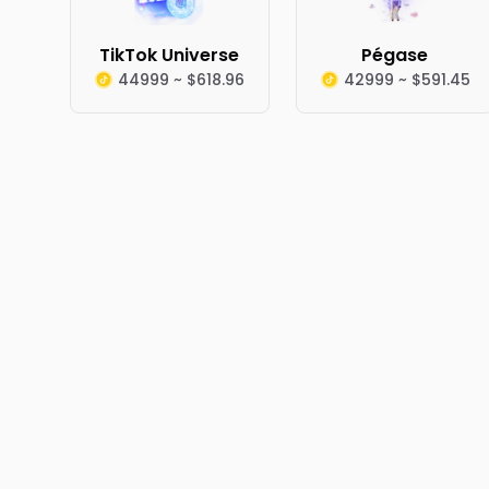
TikTok Universe
Pégase
44999 ~ $618.96
42999 ~ $591.45