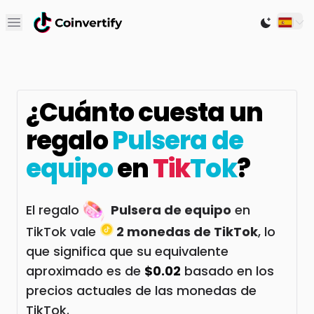
Open main menu
Switch to
¿Cuánto cuesta un
regalo
Pulsera de
equipo
en
Tik
Tok
?
El regalo
Pulsera de equipo
en
TikTok vale
2 monedas de TikTok
, lo
que significa que su equivalente
aproximado es de
$0.02
basado en los
precios actuales de las monedas de
TikTok.