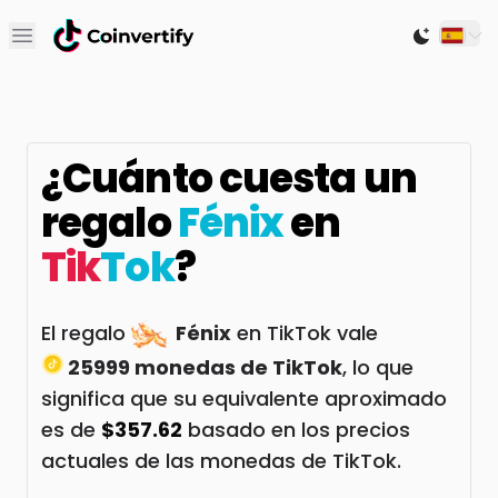
Open main menu
Switch to
¿Cuánto cuesta un
regalo
Fénix
en
Tik
Tok
?
El regalo
Fénix
en TikTok vale
25999 monedas de TikTok
, lo que
significa que su equivalente aproximado
es de
$357.62
basado en los precios
actuales de las monedas de TikTok.