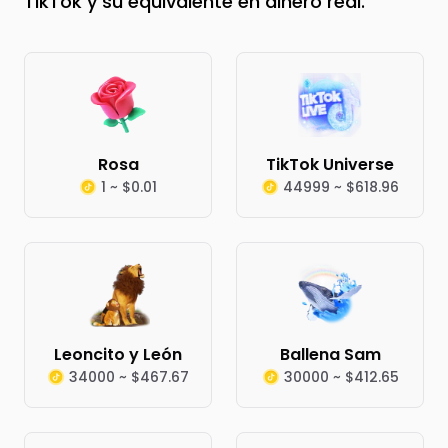
TikTok y su equivalente en dinero real.
Rosa
TikTok Universe
1 ~ $0.01
44999 ~ $618.96
Leoncito y León
Ballena Sam
34000 ~ $467.67
30000 ~ $412.65