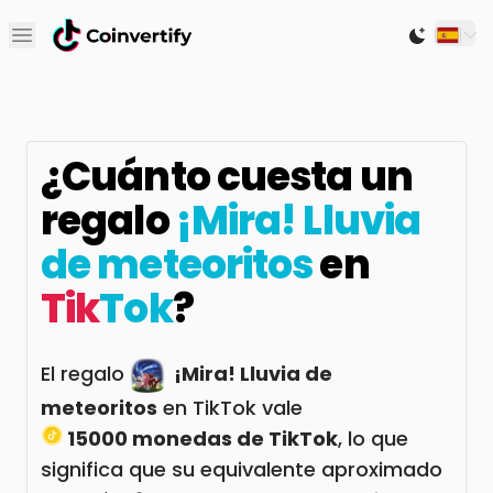
Open main menu
Switch to
¿Cuánto cuesta un
regalo
¡Mira! Lluvia
de meteoritos
en
Tik
Tok
?
El regalo
¡Mira! Lluvia de
meteoritos
en TikTok vale
15000 monedas de TikTok
, lo que
significa que su equivalente aproximado