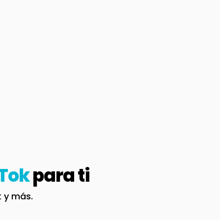
Tok
para ti
k y más.