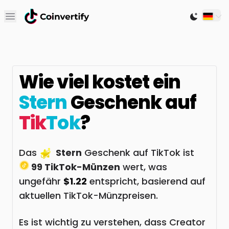
Open main menu
Switch to
Wie viel kostet ein
Stern
Geschenk auf
Tik
Tok
?
Das
Stern
Geschenk auf TikTok ist
99 TikTok-Münzen
wert, was
ungefähr
$1.22
entspricht, basierend auf
aktuellen TikTok-Münzpreisen.
Es ist wichtig zu verstehen, dass Creator