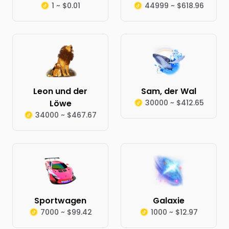
1 ~ $0.01
44999 ~ $618.96
Leon und der
Sam, der Wal
Löwe
30000 ~ $412.65
34000 ~ $467.67
Sportwagen
Galaxie
7000 ~ $99.42
1000 ~ $12.97