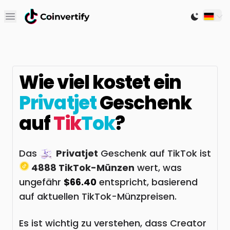
Open main menu
Switch to
Wie viel kostet ein
Privatjet
Geschenk
auf
Tik
Tok
?
Das
Privatjet
Geschenk auf TikTok ist
4888 TikTok-Münzen
wert, was
ungefähr
$66.40
entspricht, basierend
auf aktuellen TikTok-Münzpreisen.
Es ist wichtig zu verstehen, dass Creator