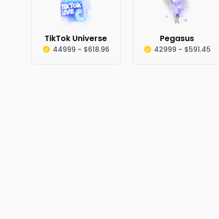
TikTok Universe
Pegasus
44999 ~ $618.96
42999 ~ $591.45