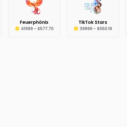
Feuerphönix
TikTok Stars
41999 ~ $577.70
39999 ~ $550.19