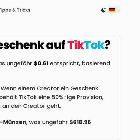
Tipps & Tricks
Switch to light
schenk auf
Tik
Tok
?
as ungefähr
$0.61
entspricht, basierend
n. Wenn einem Creator ein Geschenk
ehält TikTok eine 50%-ige Provision,
 an den Creator geht.
k-Münzen
, was ungefähr
$618.96