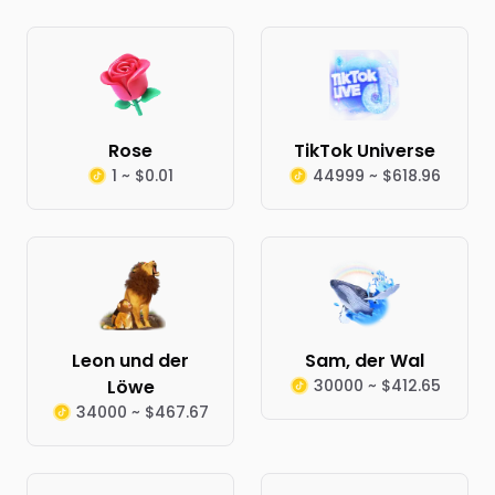
Rose
TikTok Universe
1 ~ $0.01
44999 ~ $618.96
Leon und der
Sam, der Wal
Löwe
30000 ~ $412.65
34000 ~ $467.67