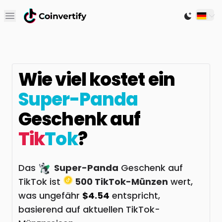
Open main menu
Switch to
Wie viel kostet ein
Super-Panda
Geschenk auf
Tik
Tok
?
Das
Super-Panda
Geschenk auf
TikTok ist
500 TikTok-Münzen
wert,
was ungefähr
$4.54
entspricht,
basierend auf aktuellen TikTok-