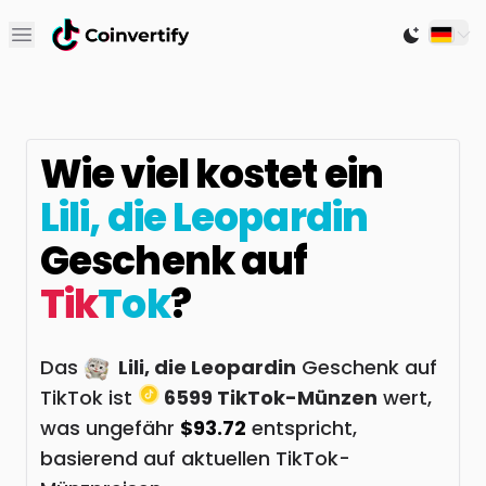
Open main menu
Switch to
Wie viel kostet ein
Lili, die Leopardin
Geschenk auf
Tik
Tok
?
Das
Lili, die Leopardin
Geschenk auf
TikTok ist
6599 TikTok-Münzen
wert,
was ungefähr
$93.72
entspricht,
basierend auf aktuellen TikTok-