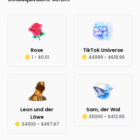
Rose
TikTok Universe
1 ~ $0.01
44999 ~ $618.96
Leon und der
Sam, der Wal
Löwe
30000 ~ $412.65
34000 ~ $467.67