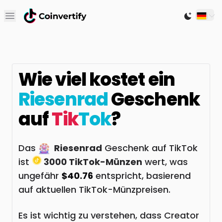
Open main menu
Switch to
Wie viel kostet ein
Riesenrad
Geschenk
auf
Tik
Tok
?
Das
Riesenrad
Geschenk auf TikTok
ist
3000 TikTok-Münzen
wert, was
ungefähr
$40.76
entspricht, basierend
auf aktuellen TikTok-Münzpreisen.
Es ist wichtig zu verstehen, dass Creator