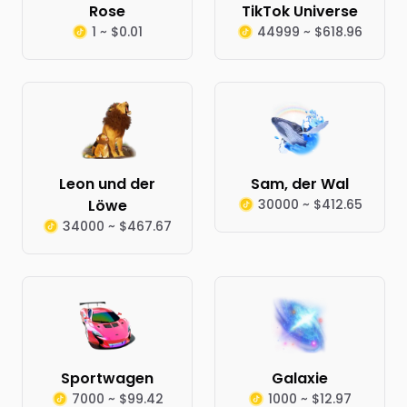
Rose
TikTok Universe
1 ~ $0.01
44999 ~ $618.96
Leon und der
Sam, der Wal
Löwe
30000 ~ $412.65
34000 ~ $467.67
Sportwagen
Galaxie
7000 ~ $99.42
1000 ~ $12.97