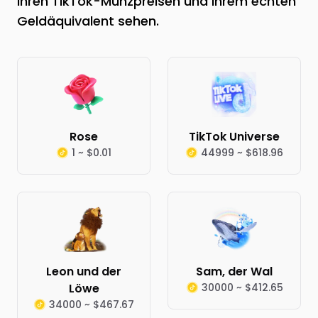
ihren TikTok-Münzpreisen und ihrem echten
Geldäquivalent sehen.
Rose
TikTok Universe
1 ~ $0.01
44999 ~ $618.96
Leon und der
Sam, der Wal
Löwe
30000 ~ $412.65
34000 ~ $467.67