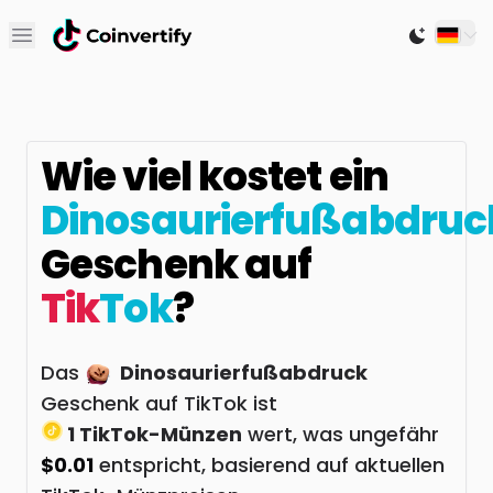
Open main menu
Switch to
Wie viel kostet ein
Dinosaurierfußabdruc
Geschenk auf
Tik
Tok
?
Das
Dinosaurierfußabdruck
Geschenk auf TikTok ist
1 TikTok-Münzen
wert, was ungefähr
$0.01
entspricht, basierend auf aktuellen