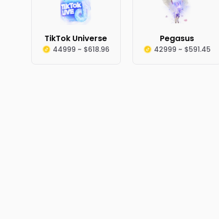
TikTok Universe
Pegasus
44999 ~ $618.96
42999 ~ $591.45