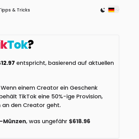
Tipps & Tricks
Switch to light
ik
Tok
?
$12.97
entspricht, basierend auf aktuellen
n. Wenn einem Creator ein Geschenk
ehält TikTok eine 50%-ige Provision,
 an den Creator geht.
k-Münzen
, was ungefähr
$618.96