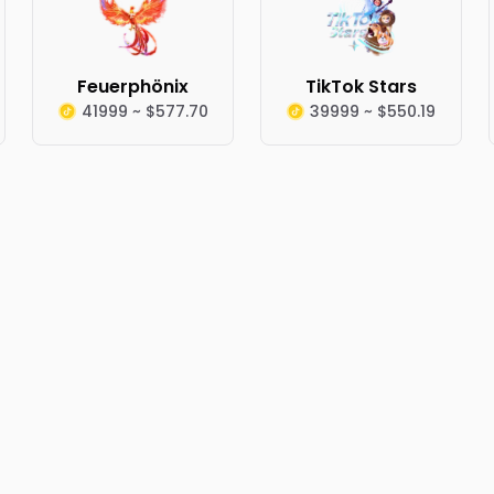
Feuerphönix
TikTok Stars
41999 ~ $577.70
39999 ~ $550.19