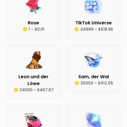
Rose
TikTok Universe
1 ~ $0.01
44999 ~ $618.96
Leon und der
Sam, der Wal
Löwe
30000 ~ $412.65
34000 ~ $467.67