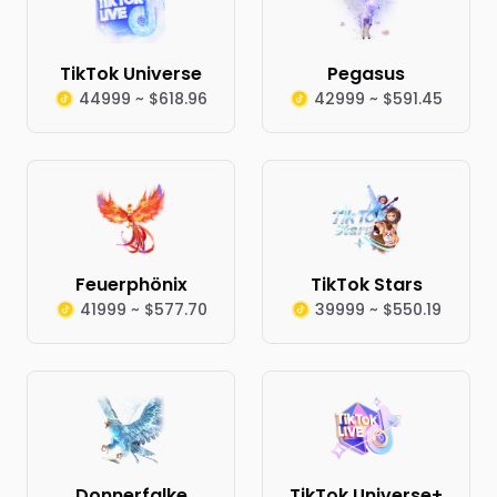
TikTok Universe
Pegasus
44999 ~ $618.96
42999 ~ $591.45
Feuerphönix
TikTok Stars
41999 ~ $577.70
39999 ~ $550.19
Donnerfalke
TikTok Universe+