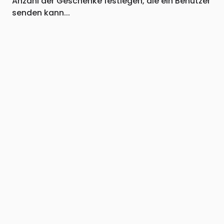
Anzahl der Geschenke festlegen, die ein Benutzer
senden kann...