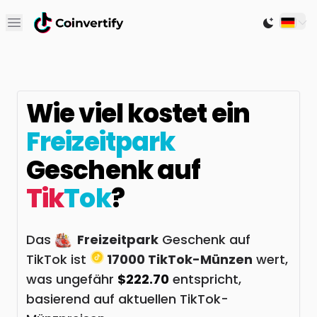
Open main menu
Switch to
Wie viel kostet ein
Freizeitpark
Geschenk auf
Tik
Tok
?
Das
Freizeitpark
Geschenk auf
TikTok ist
17000 TikTok-Münzen
wert,
was ungefähr
$222.70
entspricht,
basierend auf aktuellen TikTok-