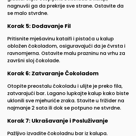
nagnuvši ga da prekrije sve strane. Ostavite da
se malo stvrdne.
Korak 5: Dodavanje Fil
Pritisnite mješavinu kataifi i pistaća u kalup
obložen čokoladom, osiguravajući da je čvrsta i
ravnomjerna. Ostavite malu prazninu na vrhu za
završni sloj čokolade.
Korak 6: Zatvaranje Čokoladom
Otopite preostalu čokoladu i ulijte je preko fila,
zatvarajući bar. Lagano lupkajte kalup kako biste
uklonili sve mjehuriće zraka. Stavite u frižider na
najmanje 2 sata ili dok se potpuno ne stvrdne.
Korak 7: Ukrašavanje i Posluživanje
Pažljivo izvadite čokoladnu bar iz kalupa.