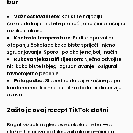
bar
Važnost kvalitete:
Koristite najbolju
čokoladu koju možete pronaći; ona čini značajnu
razliku u okusu.
Kontrola temperature:
Budite oprezni pri
otapanju čokolade kako biste spriječili njeno
zgrudnjavanje. Sporo i polako je najbolji način.
Rukovanje kataifi tijestom:
Nježno odvojite
niti kako biste izbjegli zgrudnjavanje i osigurali
ravnomjerno pečenje.
Prilagodba:
Slobodno dodajte začine poput
kardamoma ili cimeta u fil za dodatni dimenziju
okusa.
Zašto je ovaj recept TikTok zlatni
Bogat vizualni izgled ove čokoladne bar—od
složenih slojeva do luksuznih ukrasa—čini ga