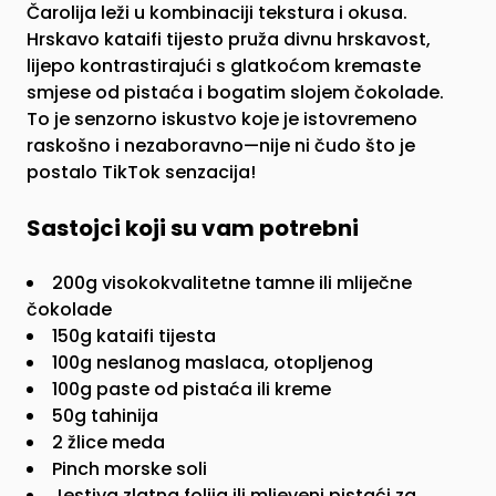
Čarolija leži u kombinaciji tekstura i okusa.
Hrskavo kataifi tijesto pruža divnu hrskavost,
lijepo kontrastirajući s glatkoćom kremaste
smjese od pistaća i bogatim slojem čokolade.
To je senzorno iskustvo koje je istovremeno
raskošno i nezaboravno—nije ni čudo što je
postalo TikTok senzacija!
Sastojci koji su vam potrebni
200g visokokvalitetne tamne ili mliječne
čokolade
150g kataifi tijesta
100g neslanog maslaca, otopljenog
100g paste od pistaća ili kreme
50g tahinija
2 žlice meda
Pinch morske soli
Jestiva zlatna folija ili mljeveni pistaći za