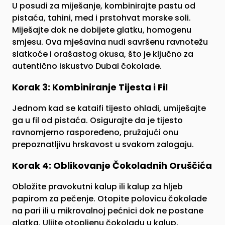
U posudi za miješanje, kombinirajte pastu od
pistaća, tahini, med i prstohvat morske soli.
Miješajte dok ne dobijete glatku, homogenu
smjesu. Ova mješavina nudi savršenu ravnotežu
slatkoće i orašastog okusa, što je ključno za
autentično iskustvo Dubai čokolade.
Korak 3: Kombiniranje Tijesta i Fil
Jednom kad se kataifi tijesto ohladi, umiješajte
ga u fil od pistaća. Osigurajte da je tijesto
ravnomjerno raspoređeno, pružajući onu
prepoznatljivu hrskavost u svakom zalogaju.
Korak 4: Oblikovanje Čokoladnih Oruščića
Obložite pravokutni kalup ili kalup za hljeb
papirom za pečenje. Otopite polovicu čokolade
na pari ili u mikrovalnoj pećnici dok ne postane
glatka. Ulijte otopljenu čokoladu u kalup,