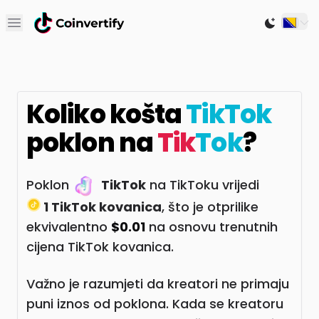
Open main menu
Switch to
Koliko košta
TikTok
poklon na
Tik
Tok
?
Poklon
TikTok
na TikToku vrijedi
1 TikTok kovanica
, što je otprilike
ekvivalentno
$0.01
na osnovu trenutnih
cijena TikTok kovanica.
Važno je razumjeti da kreatori ne primaju
puni iznos od poklona. Kada se kreatoru