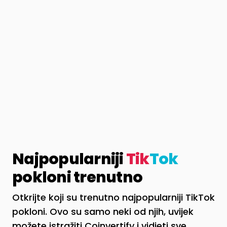
Najpopularniji
Tik
Tok
pokloni trenutno
Otkrijte koji su trenutno najpopularniji TikTok
pokloni. Ovo su samo neki od njih, uvijek
možete istražiti Coinvertify i vidjeti sve