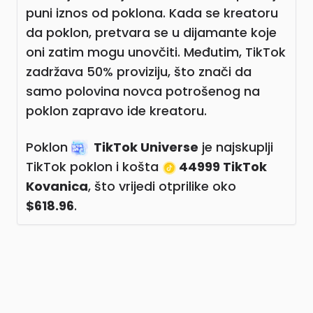
puni iznos od poklona. Kada se kreatoru
da poklon, pretvara se u dijamante koje
oni zatim mogu unovčiti. Međutim, TikTok
zadržava 50% proviziju, što znači da
samo polovina novca potrošenog na
poklon zapravo ide kreatoru.
Poklon
TikTok Universe
je najskuplji
TikTok poklon i košta
44999 TikTok
Kovanica
, što vrijedi otprilike oko
$618.96
.