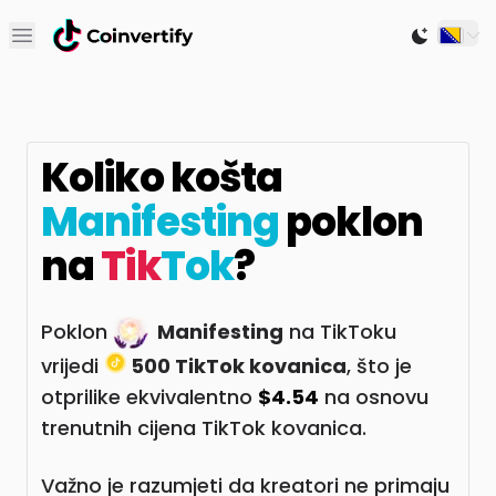
Open main menu
Switch to
Koliko košta
Manifesting
poklon
na
Tik
Tok
?
Poklon
Manifesting
na TikToku
vrijedi
500 TikTok kovanica
, što je
otprilike ekvivalentno
$4.54
na osnovu
trenutnih cijena TikTok kovanica.
Važno je razumjeti da kreatori ne primaju