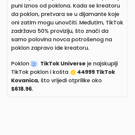
puni iznos od poklona. Kada se kreatoru
da poklon, pretvara se u dijamante koje
oni zatim mogu unovčiti. Međutim, TikTok
zadržava 50% proviziju, što znači da
samo polovina novca potrošenog na
poklon zapravo ide kreatoru.
Poklon
TikTok Universe
je najskuplji
TikTok poklon i košta
44999 TikTok
Kovanica
, što vrijedi otprilike oko
$618.96
.