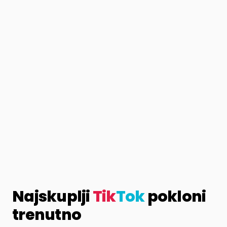
Najskuplji
Tik
Tok
pokloni
trenutno