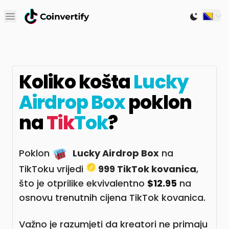
Open main menu
Switch to
Koliko košta
Lucky
Airdrop Box
poklon
na
Tik
Tok
?
Poklon
Lucky Airdrop Box
na
TikToku vrijedi
999 TikTok kovanica
,
što je otprilike ekvivalentno
$12.95
na
osnovu trenutnih cijena TikTok kovanica.
Važno je razumjeti da kreatori ne primaju