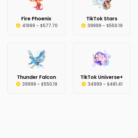
Fire Phoenix
TikTok Stars
41999 ~ $577.70
39999 ~ $550.19
Thunder Falcon
TikTok Universe+
39999 ~ $550.19
34999 ~ $481.41