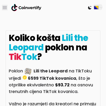
Open main menu
Switch to
Koliko košta
Lili the
Leopard
poklon na
Tik
Tok
?
Poklon
Lili the Leopard
na TikToku
vrijedi
6599 TikTok kovanica
, što je
otprilike ekvivalentno
$93.72
na osnovu
trenutnih cijena TikTok kovanica.
Važno je razumjeti da kreatori ne primaju