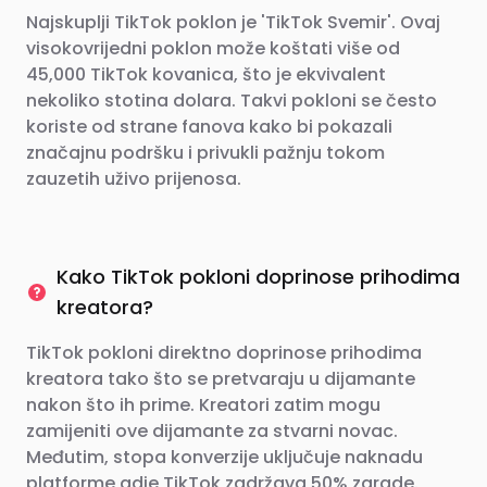
Najskuplji TikTok poklon je 'TikTok Svemir'. Ovaj
visokovrijedni poklon može koštati više od
45,000 TikTok kovanica, što je ekvivalent
nekoliko stotina dolara. Takvi pokloni se često
koriste od strane fanova kako bi pokazali
značajnu podršku i privukli pažnju tokom
zauzetih uživo prijenosa.
Kako TikTok pokloni doprinose prihodima
kreatora?
TikTok pokloni direktno doprinose prihodima
kreatora tako što se pretvaraju u dijamante
nakon što ih prime. Kreatori zatim mogu
zamijeniti ove dijamante za stvarni novac.
Međutim, stopa konverzije uključuje naknadu
platforme gdje TikTok zadržava 50% zarade.