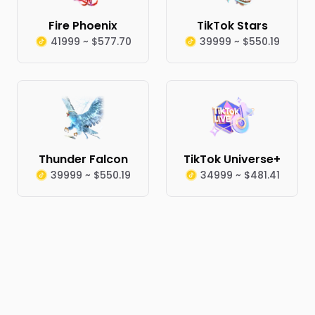
Fire Phoenix
TikTok Stars
41999 ~ $577.70
39999 ~ $550.19
Thunder Falcon
TikTok Universe+
39999 ~ $550.19
34999 ~ $481.41