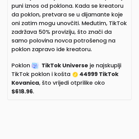
puni iznos od poklona. Kada se kreatoru
da poklon, pretvara se u dijamante koje
oni zatim mogu unovčiti. Međutim, TikTok
zadržava 50% proviziju, što znači da
samo polovina novca potrošenog na
poklon zapravo ide kreatoru.
Poklon
TikTok Universe
je najskuplji
TikTok poklon i košta
44999 TikTok
Kovanica
, što vrijedi otprilike oko
$618.96
.