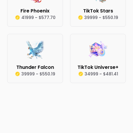
Fire Phoenix
TikTok Stars
41999 ~ $577.70
39999 ~ $550.19
Thunder Falcon
TikTok Universe+
39999 ~ $550.19
34999 ~ $481.41