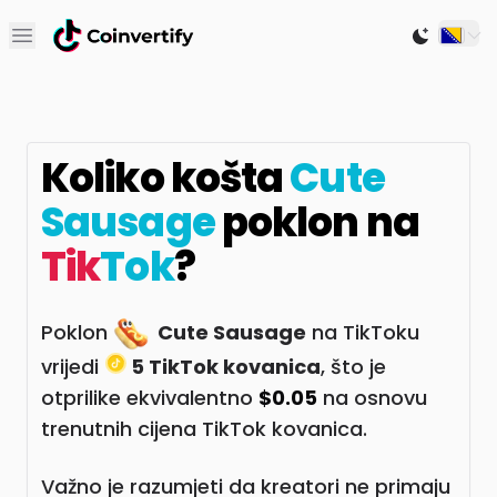
Open main menu
Switch to
Koliko košta
Cute
Sausage
poklon na
Tik
Tok
?
Poklon
Cute Sausage
na TikToku
vrijedi
5 TikTok kovanica
, što je
otprilike ekvivalentno
$0.05
na osnovu
trenutnih cijena TikTok kovanica.
Važno je razumjeti da kreatori ne primaju