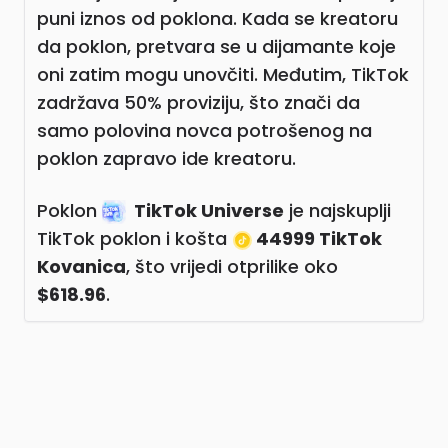
puni iznos od poklona. Kada se kreatoru
da poklon, pretvara se u dijamante koje
oni zatim mogu unovčiti. Međutim, TikTok
zadržava 50% proviziju, što znači da
samo polovina novca potrošenog na
poklon zapravo ide kreatoru.
Poklon
TikTok Universe
je najskuplji
TikTok poklon i košta
44999 TikTok
Kovanica
, što vrijedi otprilike oko
$618.96
.