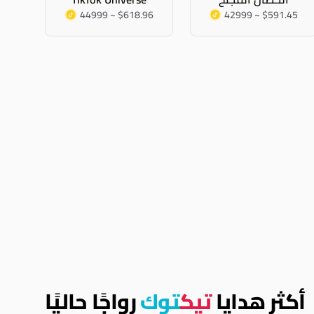
44999 ~ $618.96
42999 ~ $591.45
أكثر هدايا
تيك
توك
رواجًا حاليًا