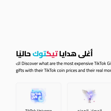
أغلى هدايا
تيك
توك
حاليًا
اك Discover what are the most expensive TikTok Gifts right now. These are just some of them, you can always explore Coinvertify and see all expensive TikTok
gifts with their TikTok coin prices and their real m
الحصان المجنح
TikTok Universe