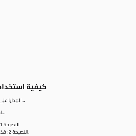
كيفية استخدام
الهدايا على تيك توك مثل طائر ورقي هي وسيلة ممتعة لدعم المبدعين...
استلام طائر ورقي يُظهر أيضًا أن معجبيك يستمتعون بمحتواك...
النصيحة 1: تفاعل مع جمهورك بشكل متكرر من خلال البث المباشر.
النصيحة 2: قدّم تحيات أو محتوى خاص للمعجبين الذين يرسلون الهدايا.