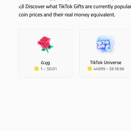
اك Discover what TikTok Gifts are currently popular. These are just some of them, you can always explore Coinvertify and see all TikTok gifts with their TikTok
coin prices and their real money equivalent.
TikTok Universe
وردة
1 ~ $0.01
44999 ~ $618.96