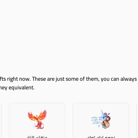
oney equivalent.
نجوم تيك توك
عنقاء النار