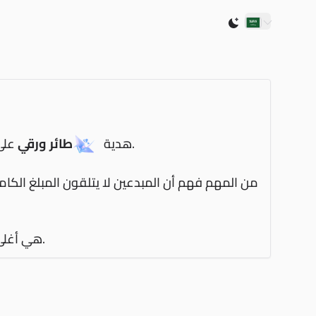
Switch to light /
بناءً على أسعار عملات تيك توك الحالية.
هدية
طائر ورقي
على
من المهم فهم أن المبدعين لا يتلقون المبلغ الكام
.
هي أغلى