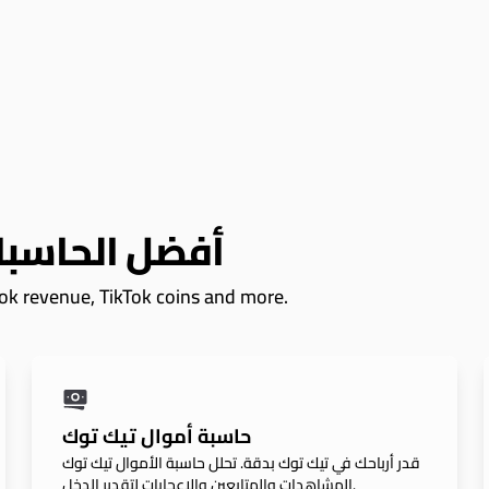
أفضل الحاسبا
اك Tok revenue, TikTok coins and more
حاسبة أموال تيك توك
قدر أرباحك في تيك توك بدقة. تحلل حاسبة الأموال تيك توك
المشاهدات والمتابعين والإعجابات لتقدير الدخل.