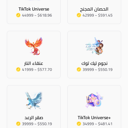
الحصان المجنح
TikTok Universe
44999 ~ $618.96
42999 ~ $591.45
نجوم تيك توك
عنقاء النار
41999 ~ $577.70
39999 ~ $550.19
TikTok Universe+
صقر الرعد
39999 ~ $550.19
34999 ~ $481.41