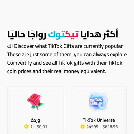
أكثر هدايا
تيك
توك
رواجًا حاليًا
اك Discover what TikTok Gifts are currently popular.
These are just some of them, you can always explore
Coinvertify and see all TikTok gifts with their TikTok
coin prices and their real money equivalent.
TikTok Universe
وردة
1 ~ $0.01
44999 ~ $618.96