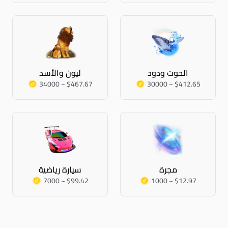
الحوت ودود
ليون والأسد
34000 ~ $467.67
30000 ~ $412.65
مجرة
سيارة رياضية
7000 ~ $99.42
1000 ~ $12.97