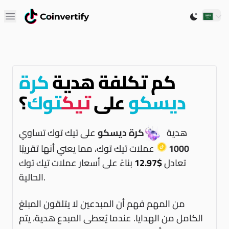
Open main menu
Switch to 
كم تكلفة هدية
كرة
ديسكو
على
تيك
توك
؟
هدية
كرة ديسكو
على تيك توك تساوي
1000
عملات تيك توك، مما يعني أنها تقريبًا
تعادل
$12.97
بناءً على أسعار عملات تيك توك
الحالية.
من المهم فهم أن المبدعين لا يتلقون المبلغ
الكامل من الهدايا. عندما يُعطى المبدع هدية، يتم