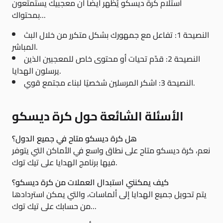
استلام كرة ديسكو يُظهر أيضًا أن معجبيك يستمتعون
بمحتواك...
النصيحة 1: تفاعل مع جمهورك بشكل متكرر من خلال البث
المباشر.
النصيحة 2: قدّم تحيات أو محتوى خاص للمعجبين الذين
يرسلون الهدايا.
النصيحة 3: اشكر المرسلين شخصيًا لبناء مجتمع قوي.
الأسئلة الشائعة حول كرة ديسكو
هل كرة ديسكو متاح في جميع الدول؟
نعم، كرة ديسكو متاح على نطاق واسع في الأماكن التي يتوفر
فيها برنامج الهدايا على تيك توك.
كيف يمكنني استبدال العملات من كرة ديسكو؟
يتم تحويل جميع الهدايا إلى ألماسات، والتي يمكن استردادها
من حسابك على تيك توك...