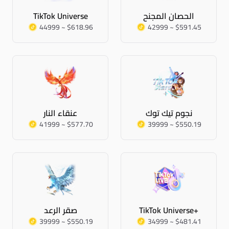
الحصان المجنح
TikTok Universe
44999 ~ $618.96
42999 ~ $591.45
نجوم تيك توك
عنقاء النار
41999 ~ $577.70
39999 ~ $550.19
TikTok Universe+
صقر الرعد
39999 ~ $550.19
34999 ~ $481.41