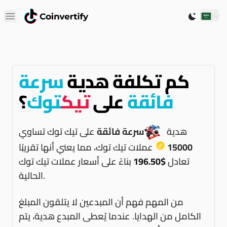
Open main menu
Switch to 
كم تكلفة هدية
سرعة
فائقة
على
تيك
توك
؟
هدية
سرعة فائقة
على تيك توك تساوي
15000
عملات تيك توك، مما يعني أنها تقريبًا
تعادل
$196.50
بناءً على أسعار عملات تيك توك
الحالية.
من المهم فهم أن المبدعين لا يتلقون المبلغ
الكامل من الهدايا. عندما يُعطى المبدع هدية، يتم