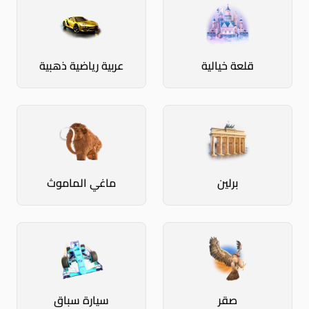
قلعة خيالية
عربية رياضية ذهبية
برلين
ماغي الماموث
صقر
سيارة سباق