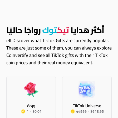
أكثر هدايا
تيك
توك
رواجًا حاليًا
اك Discover what TikTok Gifts are currently popular.
These are just some of them, you can always explore
Coinvertify and see all TikTok gifts with their TikTok
coin prices and their real money equivalent.
TikTok Universe
وردة
1 ~ $0.01
44999 ~ $618.96