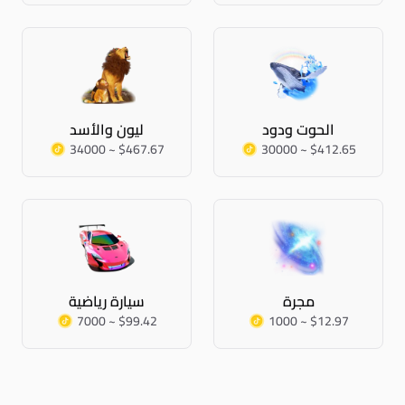
الحوت ودود
ليون والأسد
34000 ~ $467.67
30000 ~ $412.65
مجرة
سيارة رياضية
7000 ~ $99.42
1000 ~ $12.97