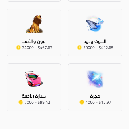
الحوت ودود
ليون والأسد
34000 ~ $467.67
30000 ~ $412.65
مجرة
سيارة رياضية
7000 ~ $99.42
1000 ~ $12.97