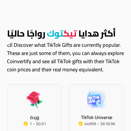
أكثر هدايا
تيك
توك
رواجًا حاليًا
اك Discover what TikTok Gifts are currently popular.
These are just some of them, you can always explore
Coinvertify and see all TikTok gifts with their TikTok
coin prices and their real money equivalent.
TikTok Universe
وردة
1 ~ $0.01
44999 ~ $618.96