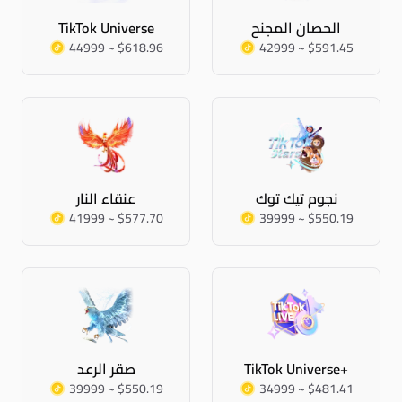
الحصان المجنح
TikTok Universe
44999 ~ $618.96
42999 ~ $591.45
نجوم تيك توك
عنقاء النار
41999 ~ $577.70
39999 ~ $550.19
TikTok Universe+
صقر الرعد
39999 ~ $550.19
34999 ~ $481.41