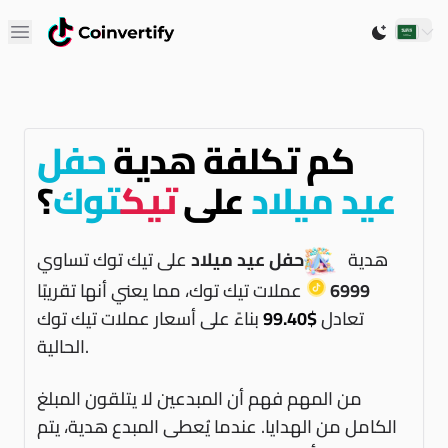
Open main menu
Switch to 
كم تكلفة هدية
حفل
عيد ميلاد
على
تيك
توك
؟
هدية
حفل عيد ميلاد
على تيك توك تساوي
6999
عملات تيك توك، مما يعني أنها تقريبًا
تعادل
$99.40
بناءً على أسعار عملات تيك توك
الحالية.
من المهم فهم أن المبدعين لا يتلقون المبلغ
الكامل من الهدايا. عندما يُعطى المبدع هدية، يتم