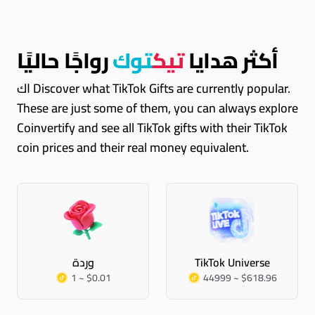
أكثر هدايا
تيك
توك
رواجًا حاليًا
اك Discover what TikTok Gifts are currently popular.
These are just some of them, you can always explore
Coinvertify and see all TikTok gifts with their TikTok
coin prices and their real money equivalent.
TikTok Universe
وردة
1 ~ $0.01
44999 ~ $618.96