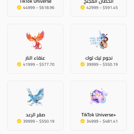
الحصان المجنح
TikTok Universe
44999 ~ $618.96
42999 ~ $591.45
نجوم تيك توك
عنقاء النار
41999 ~ $577.70
39999 ~ $550.19
TikTok Universe+
صقر الرعد
39999 ~ $550.19
34999 ~ $481.41