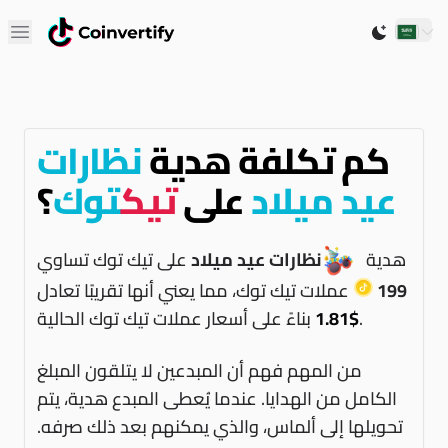
Open main menu
Switch to 
كم تكلفة هدية
نظارات
عيد ميلاد
على
تيك
توك
؟
هدية
نظارات عيد ميلاد
على تيك توك تساوي
199
عملات تيك توك، مما يعني أنها تقريبًا تعادل
بناءً على أسعار عملات تيك توك الحالية.
$1.81
من المهم فهم أن المبدعين لا يتلقون المبلغ
الكامل من الهدايا. عندما يُعطى المبدع هدية، يتم
تحويلها إلى ألماس، والذي يمكنهم بعد ذلك صرفه.