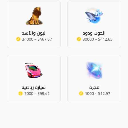
الحوت ودود
ليون والأسد
34000 ~ $467.67
30000 ~ $412.65
مجرة
سيارة رياضية
7000 ~ $99.42
1000 ~ $12.97