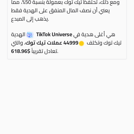
ومع ذلك، تحتفظ تيك توك بعمولة بنسبة 50%، مما
يعني أن نصف المال المنفق على الهدية فقط
يذهب إلى المبدع.
هي أغلى هدية في
TikTok Universe
الهدية
تيك توك وتكلف
44999 عملات تيك توك
، والتي
.
تعادل تقريباً
$618.96