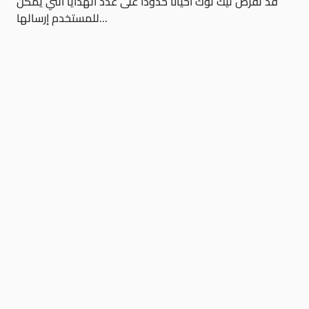
قد تفرض تيك توك أحيانًا حدودًا على عدد الهدايا التي يمكن
للمستخدم إرسالها...